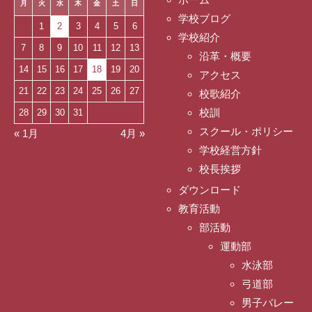
月
火
水
木
金
土
日
学校ブログ
1
2
3
4
5
6
学校紹介
7
8
9
10
11
12
13
沿革・概要
14
15
16
17
18
19
20
アクセス
21
22
23
24
25
26
27
校歌紹介
校訓
28
29
30
31
スクール・ポリシー
« 1月
4月 »
学校経営方針
校長挨拶
ダウンロード
教育活動
部活動
運動部
水泳部
弓道部
男子バレー