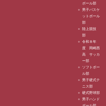
ボール部
男子バスケ
ットボール
部
陸上競技
部
令和８年
度 岡崎西
高 サッカ
ー部
ソフトボー
ル部
男子硬式テ
ニス部
硬式野球部
男子ハンド
ボール部