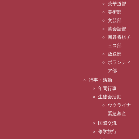
茶華道部
美術部
文芸部
英会話部
囲碁将棋チ
ェス部
放送部
ボランティ
ア部
行事・活動
年間行事
生徒会活動
ウクライナ
緊急募金
国際交流
修学旅行