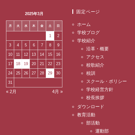
固定ページ
2025年3月
ホーム
月
火
水
木
金
土
日
学校ブログ
1
2
学校紹介
3
4
5
6
7
8
9
沿革・概要
10
11
12
13
14
15
16
アクセス
17
18
19
20
21
22
23
校歌紹介
校訓
24
25
26
27
28
29
30
スクール・ポリシー
31
学校経営方針
« 2月
4月 »
校長挨拶
ダウンロード
教育活動
部活動
運動部