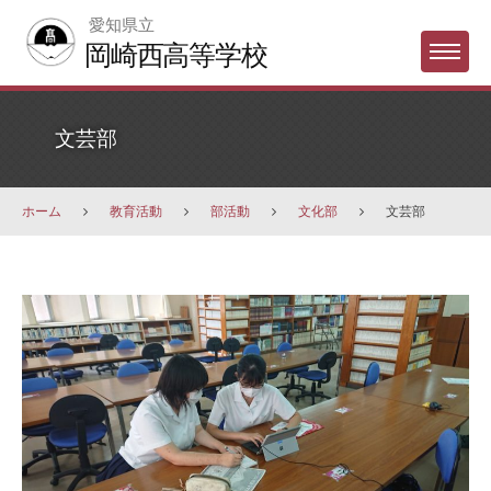
Skip
愛知県立
to
岡崎西高等学校
Menu
content
文芸部
ホーム
教育活動
部活動
文化部
文芸部
文
芸
部
2026
年
6
月