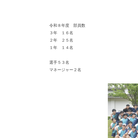
男
子
令和８年度 部員数
硬
３年 １６名
２年 ２５名
式
１年 １４名
テ
ニ
選手５３名
ス
マネージャー２名
部
2026
年
6
月
25
日