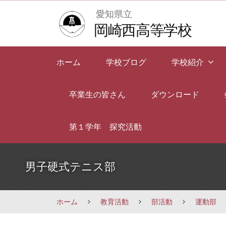
Skip
愛知県立
to
岡崎西高等学校
content
ホーム
学校ブログ
学校紹介
卒業生の皆さん
ダウンロード
第１学年 探究活動
男子硬式テニス部
ホーム
教育活動
部活動
運動部