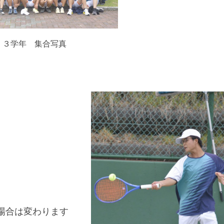
３学年 集合写真
）
）
場合は変わります