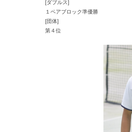
[ダブルス]
１ペアブロック準優勝
[団体]
第４位