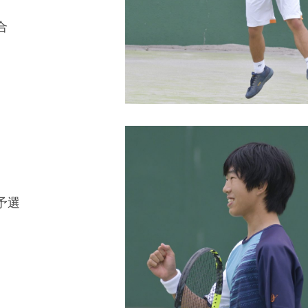
合
。
予選