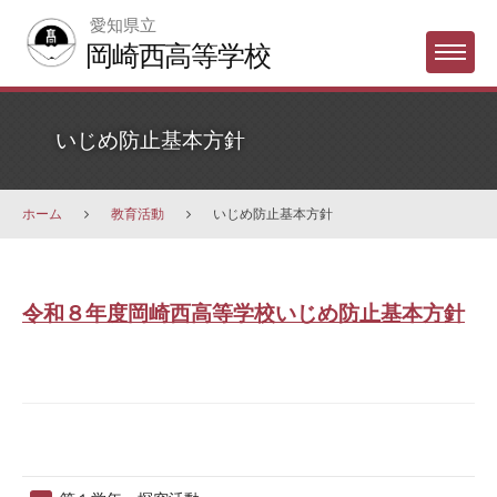
Skip
愛知県立
to
岡崎西高等学校
Menu
content
いじめ防止基本方針
ホーム
教育活動
いじめ防止基本方針
い
令和８年度岡崎西高等学校いじめ防止基本方針
じ
め
防
止
基
本