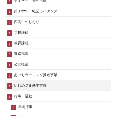
第１学年 探究活動
方
針
第１学年 職業ガイダンス
2026
西高生のしおり
年
6
学校評価
月
教育課程
25
日
進路指導
公開授業
あいちラーニング推進事業
いじめ防止基本方針
行事・活動
年間行事