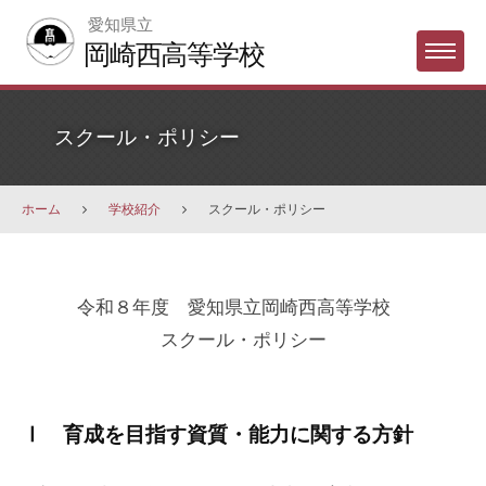
Skip
愛知県立
to
岡崎西高等学校
Menu
content
スクール・ポリシー
ホーム
学校紹介
スクール・ポリシー
ス
令和８年度 愛知県立岡崎西高等学校
ク
スクール・ポリシー
ー
ル・
ポ
Ⅰ 育成を目指す資質・能力に関する方針
リ
シ