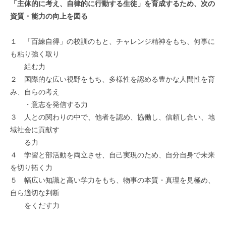
「主体的に考え、自律的に行動する生徒」を育成するため、次の
ー
資質・能力の向上を図る
2026
年
１ 「百練自得」の校訓のもと、チャレンジ精神をもち、何事に
4
も粘り強く取り
月
組む力
30
２ 国際的な広い視野をもち、多様性を認める豊かな人間性を育
日
み、自らの考え
・意志を発信する力
３ 人との関わりの中で、他者を認め、協働し、信頼し合い、地
域社会に貢献す
る力
４ 学習と部活動を両立させ、自己実現のため、自分自身で未来
を切り拓く力
５ 幅広い知識と高い学力をもち、物事の本質・真理を見極め、
自ら適切な判断
をくだす力