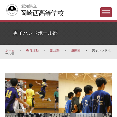
Skip
愛知県立
to
岡崎西高等学校
Menu
content
男子ハンドボール部
ホーム
教育活動
部活動
運動部
男子ハンドボ
ール部
男
子
ハ
ン
ド
ボ