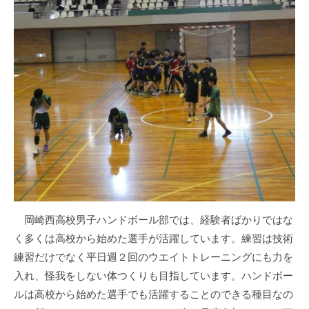
ー
ル
部
2026
年
6
月
25
日
岡崎西高校男子ハンドボール部では、経験者ばかりではな
く多くは高校から始めた選手が活躍しています。練習は技術
練習だけでなく平日週２回のウエイトトレーニングにも力を
入れ、怪我をしない体つくりも目指しています。ハンドボー
ルは高校から始めた選手でも活躍することのできる種目なの