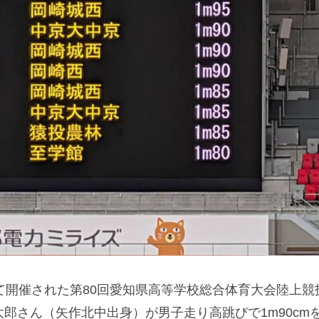
て開催された第80回愛知県高等学校総合体育大会陸上競
郎さん（矢作北中出身）が男子走り高跳びで1m90cm